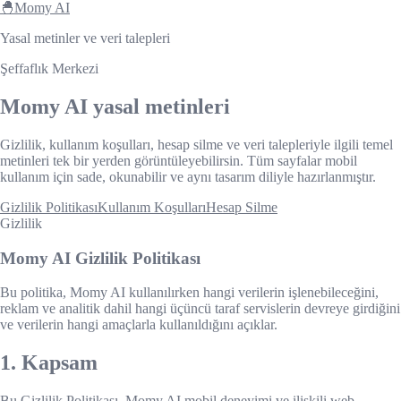
🐣
Momy AI
Yasal metinler ve veri talepleri
Şeffaflık Merkezi
Momy AI yasal metinleri
Gizlilik, kullanım koşulları, hesap silme ve veri talepleriyle ilgili temel
metinleri tek bir yerden görüntüleyebilirsin. Tüm sayfalar mobil
kullanım için sade, okunabilir ve aynı tasarım diliyle hazırlanmıştır.
Gizlilik Politikası
Kullanım Koşulları
Hesap Silme
Gizlilik
Momy AI Gizlilik Politikası
Bu politika, Momy AI kullanılırken hangi verilerin işlenebileceğini,
reklam ve analitik dahil hangi üçüncü taraf servislerin devreye girdiğini
ve verilerin hangi amaçlarla kullanıldığını açıklar.
1. Kapsam
Bu Gizlilik Politikası, Momy AI mobil deneyimi ve ilişkili web