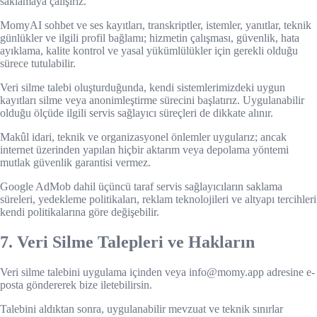
saklamaya çalışırız.
MomyAI sohbet ve ses kayıtları, transkriptler, istemler, yanıtlar, teknik
günlükler ve ilgili profil bağlamı; hizmetin çalışması, güvenlik, hata
ayıklama, kalite kontrol ve yasal yükümlülükler için gerekli olduğu
sürece tutulabilir.
Veri silme talebi oluşturduğunda, kendi sistemlerimizdeki uygun
kayıtları silme veya anonimleştirme sürecini başlatırız. Uygulanabilir
olduğu ölçüde ilgili servis sağlayıcı süreçleri de dikkate alınır.
Makûl idari, teknik ve organizasyonel önlemler uygularız; ancak
internet üzerinden yapılan hiçbir aktarım veya depolama yöntemi
mutlak güvenlik garantisi vermez.
Google AdMob dahil üçüncü taraf servis sağlayıcıların saklama
süreleri, yedekleme politikaları, reklam teknolojileri ve altyapı tercihleri
kendi politikalarına göre değişebilir.
7. Veri Silme Talepleri ve Hakların
Veri silme talebini uygulama içinden veya info@momy.app adresine e-
posta göndererek bize iletebilirsin.
Talebini aldıktan sonra, uygulanabilir mevzuat ve teknik sınırlar