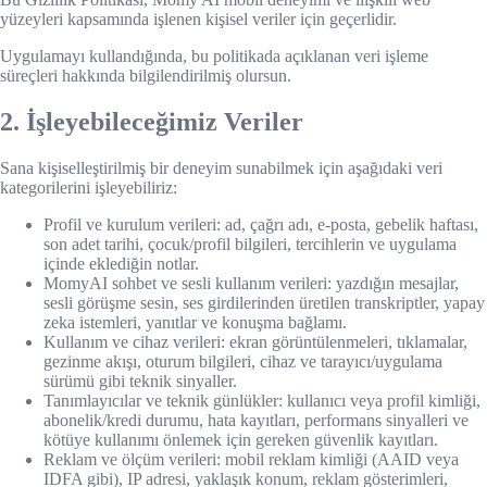
yüzeyleri kapsamında işlenen kişisel veriler için geçerlidir.
Uygulamayı kullandığında, bu politikada açıklanan veri işleme
süreçleri hakkında bilgilendirilmiş olursun.
2. İşleyebileceğimiz Veriler
Sana kişiselleştirilmiş bir deneyim sunabilmek için aşağıdaki veri
kategorilerini işleyebiliriz:
Profil ve kurulum verileri: ad, çağrı adı, e-posta, gebelik haftası,
son adet tarihi, çocuk/profil bilgileri, tercihlerin ve uygulama
içinde eklediğin notlar.
MomyAI sohbet ve sesli kullanım verileri: yazdığın mesajlar,
sesli görüşme sesin, ses girdilerinden üretilen transkriptler, yapay
zeka istemleri, yanıtlar ve konuşma bağlamı.
Kullanım ve cihaz verileri: ekran görüntülenmeleri, tıklamalar,
gezinme akışı, oturum bilgileri, cihaz ve tarayıcı/uygulama
sürümü gibi teknik sinyaller.
Tanımlayıcılar ve teknik günlükler: kullanıcı veya profil kimliği,
abonelik/kredi durumu, hata kayıtları, performans sinyalleri ve
kötüye kullanımı önlemek için gereken güvenlik kayıtları.
Reklam ve ölçüm verileri: mobil reklam kimliği (AAID veya
IDFA gibi), IP adresi, yaklaşık konum, reklam gösterimleri,